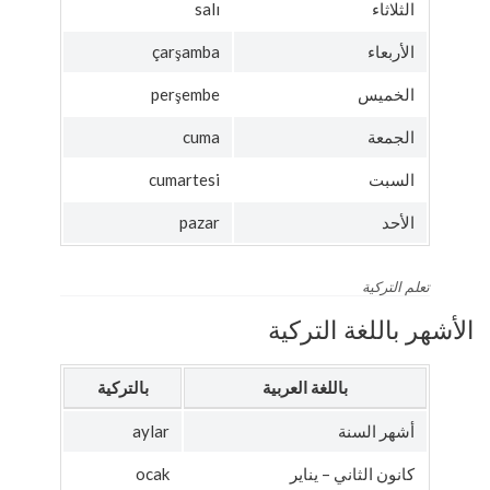
الثلاثاء
salı
الأربعاء
çarşamba
الخميس
perşembe
الجمعة
cuma
السبت
cumartesi
الأحد
pazar
تعلم التركية
الأشهر باللغة التركية
باللغة العربية
بالتركية
أشهر السنة
aylar
كانون الثاني – يناير
ocak