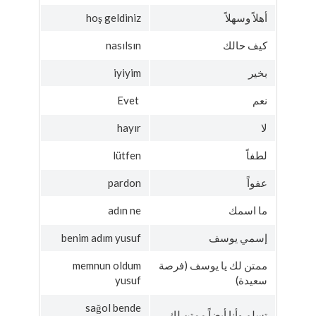
أهلاً وسهلاً
hoş geldiniz
كيف حالك
nasılsın
بخير
iyiyim
نعم
Evet
لا
hayır
لطفاً
lütfen
عفواً
pardon
ما اسمك
adın ne
إسمي يوسف
benim adım yusuf
ممتن لك يا يوسف (فرصة
memnun oldum
سعيدة)
yusuf
sağol bende
تسلم وأنا أيضاً ممتن لك