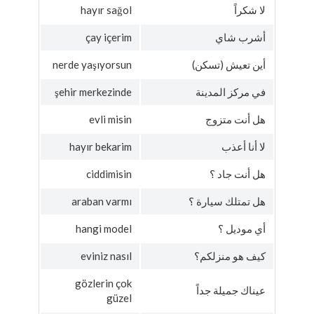
لا شكراً
hayır sağol
أشرب شاي
çay içerim
أين تعيش (تسكن)
nerde yaşıyorsun
في مركز المدينة
şehir merkezinde
هل أنت متزوج
evli misin
لا أنا أعذب
hayır bekarim
هل أنت جاد ؟
ciddimisin
هل تمتلك سيارة ؟
araban varmı
أي موديل ؟
hangi model
كيف هو منزلكم؟
eviniz nasıl
gözlerin çok
عيناك جميلة جداً
güzel