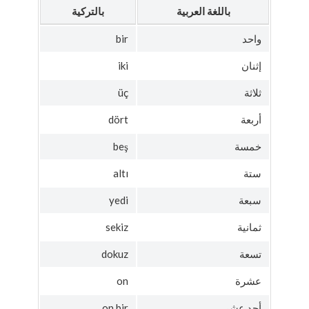
باللغة العربية
بالتركية
واحد
bir
إثنان
iki
ثلاثة
üç
أربعة
dört
خمسة
beş
ستة
altı
سبعة
yedi
ثمانية
sekiz
تسعة
dokuz
عشرة
on
أحد عشر
on bir