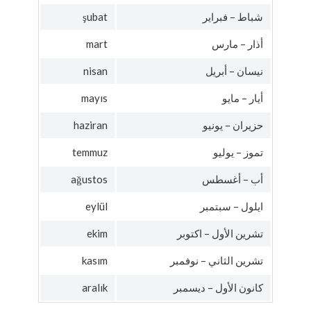
شباط – فبراير
şubat
أذار – مارس
mart
نيسان – أبريل
nisan
أيار – مايو
mayıs
حزيران – يونيو
haziran
تموز – يوليو
temmuz
أب – أغسطس
ağustos
ايلول – سبتمبر
eylül
تشرين الأول – اكتوبر
ekim
تشرين الثاني – نوفمبر
kasım
كانون الأول – ديسمبر
aralık