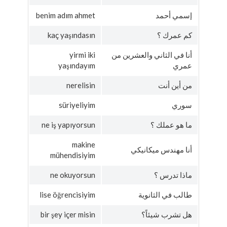
إسمي أحمد
benim adım ahmet
كم عمرك ؟
kaç yaşındasın
أنا في الثاني والعشرين من
yirmi iki
عمري
yaşındayım
من أين أنت
nerelisin
سوري
süriyeliyim
ما هو عملك ؟
ne iş yapıyorsun
makine
أنا مهندس ميكانيكي
mühendisiyim
ماذا تدرس ؟
ne okuyorsun
طالب في الثانوية
lise öğrencisiyim
هل تشرب شيئاً؟
bir şey içer misin