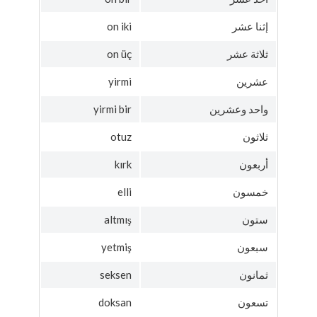
إثنا عشر
on iki
ثلاثة عشر
on üç
عشرين
yirmi
واحد وعشرين
yirmi bir
ثلاثون
otuz
أربعون
kırk
خمسون
elli
ستون
altmış
سبعون
yetmiş
ثمانون
seksen
تسعون
doksan