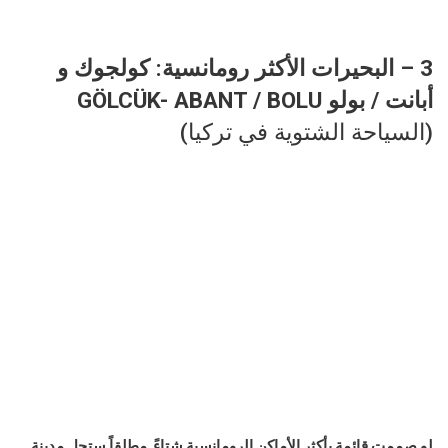
3 – البحيرات الأكثر رومانسية: كولجوك و
أبانت / بولو GÖLCÜK- ABANT / BOLU
(السياحة الشتوية في تركيا)
لو صممت قائمة بأكثر الأماكن الرومانسية شتاءً, مطلقاً ستحل مدينة