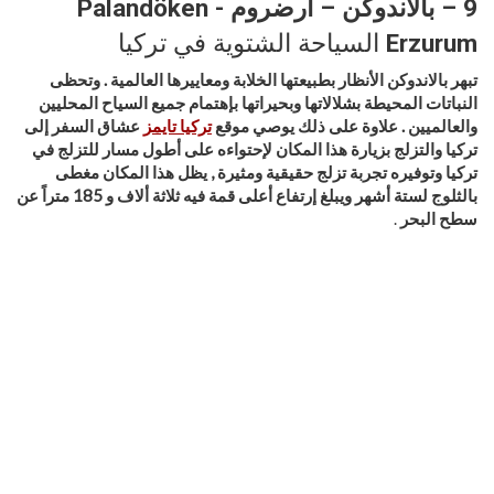
9 – بالاندوكن – ارضروم Palandöken -
Erzurum
السياحة الشتوية في تركيا
تبهر بالاندوكن الأنظار بطبيعتها الخلابة ومعاييرها العالمية . وتحظى
النباتات المحيطة بشلالاتها وبحيراتها بإهتمام جميع السياح المحليين
والعالميين . علاوة على ذلك
يوصي موقع
تركيا تايمز
عشاق السفر إلى
تركيا والتزلج بزيارة هذا المكان لإحتواءه على أطول مسار للتزلج في
تركيا وتوفيره تجربة تزلج حقيقية ومثيرة , يظل هذا المكان مغطى
بالثلوج لستة أشهر ويبلغ إرتفاع أعلى قمة فيه ثلاثة ألاف و 185 متراً عن
سطح البحر
.