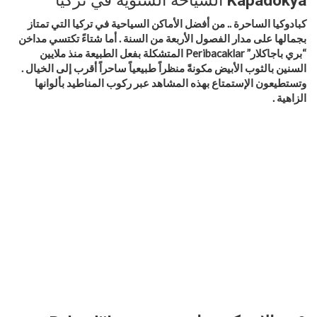
Kapadokya
السياحة الشتوية في تركيا
كبادوكيا الساحرة .. من أفضل الأماكن السياحية في تركيا التي تمتاز
بجمالها على مدار الفصول الأربعة من السنة . أما شتاءً تكتسي مداخن
“بري باجاكلار” Peribacaklar المتشكلة بفعل الطبيعة منذ ملايين
السنين بالثوب الأبيض مكونةً منظراً طبيعياً ساحراً أقرب إلى الخيال .
وتستطيعون الإستمتاع بهذه المشاهد عبر ركوب المناطيد بألوانها
الزاهية .