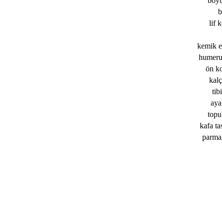
boyu
b
lif 
kemik e
humerus
ön ko
kalç
tib
aya
topu
kafa tas
parmak