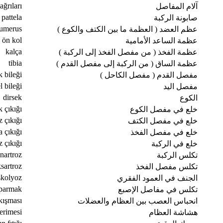
ağrıları
آلام المفاصل
pattela
صابونة الركبة
umerus
عظم العضد ( العظمة ما بين الكتف والكوع )
ön kol
عظمة الساعد الأمامية
kalça
عظمة الفخذ ( من مفصل الفخذ إلى الركبة )
tibia
عظمة الساق ( من الركبة إلى مفصل القدم )
k bileği
مفصل القدم ( مفصل الكاحل )
l bileği
مفصل اليد
dirsek
الكوع
k çıkığı
خلع في مفصل الكوع
 çıkığı
خلع في مفصل الكتف
a çıkığı
خلع في مفصل الفخذ
z çıkığı
خلع في الركبة
nartroz
تكلس الركبة
sartroz
تكلس مفصل الفخذ
skolyoz
الجنف في العمود الفقري
 parmak
تكلس في مفاصل الإصبع
ıkışması
انحباس العصب بين العظام والعضلات
erimesi
هشاشة العظام