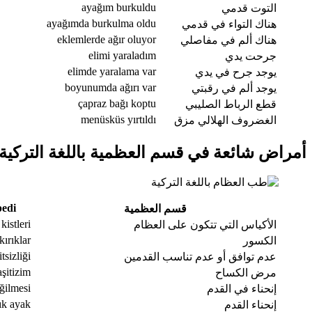
ayağım burkuldu
التوت قدمي
ayağımda burkulma oldu
هناك التواء في قدمي
eklemlerde ağır oluyor
هناك ألم في مفاصلي
elimi yaraladım
جرحت يدي
elimde yaralama var
يوجد جرح في يدي
boyunumda ağırı var
يوجد ألم في رقبتي
çapraz bağı koptu
قطع الرباط الصليبي
menüsküs yırtıldı
الغضروف الهلالي مزق
أمراض شائعة في قسم العظمية باللغة التركية
pedi
قسم العظمية
kistleri
الأكياس التي تتكون على العظام
kırıklar
الكسور
tsizliği
عدم توافق أو عدم تناسب القدمين
aşitizim
مرض الكساح
ğilmesi
إنحناء في القدم
ık ayak
إنحناء القدم