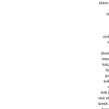
eklem 
h
aya
e
dirse
omuz
kalç
di
go
kok
tetik
sinir s
kemik 