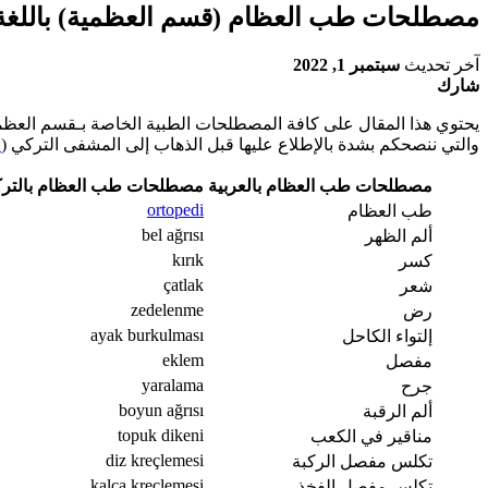
مصطلحات طب العظام (قسم العظمية) باللغة ا
آخر تحديث
سبتمبر 1, 2022
شارك
يحتوي هذا المقال على كافة المصطلحات الطبية الخاصة بـقسم العظمية
والتي ننصحكم بشدة بالإطلاع عليها قبل الذهاب إلى المشفى التركي (
ط
مصطلحات طب العظام بالعربية
مصطلحات طب العظام بالترك
ortopedi
طب العظام
bel ağrısı
ألم الظهر
kırık
كسر
çatlak
شعر
zedelenme
رض
ayak burkulması
إلتواء الكاحل
eklem
مفصل
yaralama
جرح
boyun ağrısı
ألم الرقبة
topuk dikeni
مناقير في الكعب
diz kreçlemesi
تكلس مفصل الركبة
kalça kreçlemesi
تكلس مفصل الفخذ