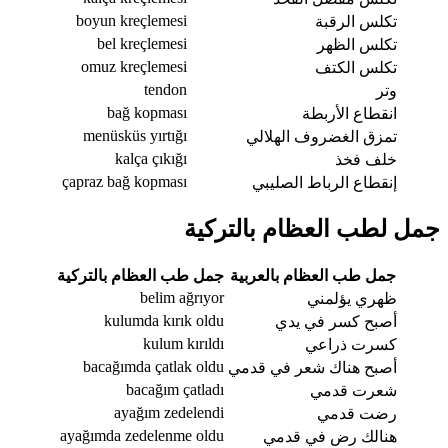
boyun kreçlemesi
تكلس الرقبة
bel kreçlemesi
تكلس الظهر
omuz kreçlemesi
تكلس الكتف
tendon
وتر
bağ kopması
انقطاع الأربطة
menüsküs yırtığı
تمزق الغضروف الهلالي
kalça çıkığı
خلف فخذ
çapraz bağ kopması
إنقطاع الرباط الصليبي
جمل لطب العظام بالتركية
جمل طب العظام بالعربية
جمل طب العظام بالتركية
belim ağrıyor
ظهري يؤلمني
kulumda kırık oldu
أصبح كسر في يدي
kulum kırıldı
كسرت ذراعي
bacağımda çatlak oldu
أصبح هناك شعر في قدمي
bacağım çatladı
شعرت قدمي
ayağım zedelendi
رضت قدمي
ayağımda zedelenme oldu
هنالك رض في قدمي