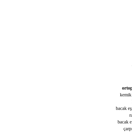
orto
kemik 
bacak eşi
r
bacak e
çarp